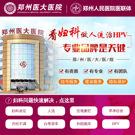
妇科问题快速解决，点这里
妇科炎症
人流
宫颈糜烂
早孕症状
月经不调
白带异常
外阴瘙痒
HPV