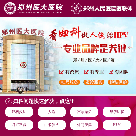
妇科问题快速解决，点这里
妇科炎症
人流
宫颈糜烂
早孕症状
月经不调
白带异常
外阴瘙痒
HPV