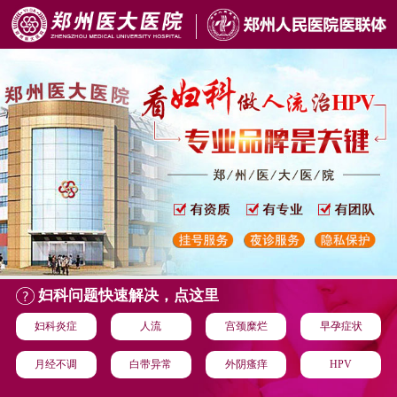
妇科问题快速解决，点这里
妇科炎症
人流
宫颈糜烂
早孕症状
月经不调
白带异常
外阴瘙痒
HPV