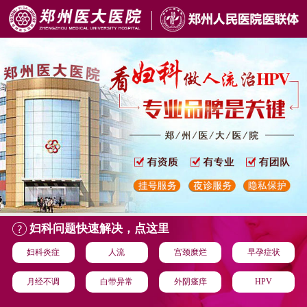
妇科问题快速解决，点这里
妇科炎症
人流
宫颈糜烂
早孕症状
月经不调
白带异常
外阴瘙痒
HPV