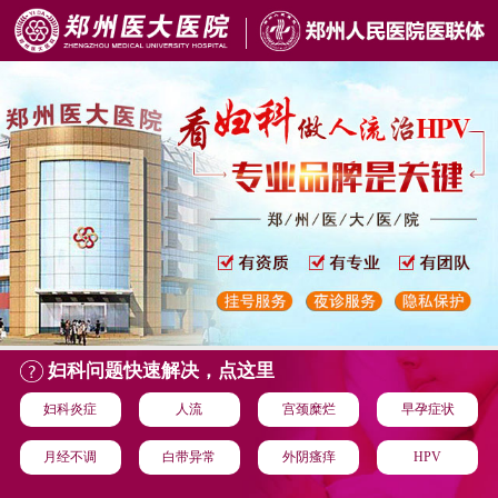
妇科问题快速解决，点这里
妇科炎症
人流
宫颈糜烂
早孕症状
月经不调
白带异常
外阴瘙痒
HPV